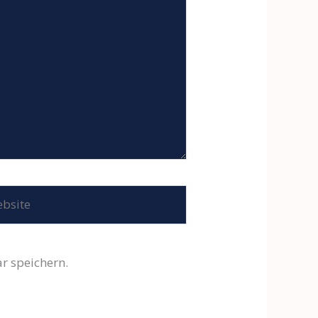
site
r speichern.