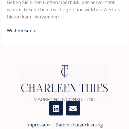
Geben Sie einen kurzen Überblick, der hervorhebt,
warum dieses Thema wichtig ist und welchen Wert es
bieten kann. Verwenden
Weiterlesen »
L
E
i
n
n
v
k
e
Impressum
|
Datenschutzerklärung