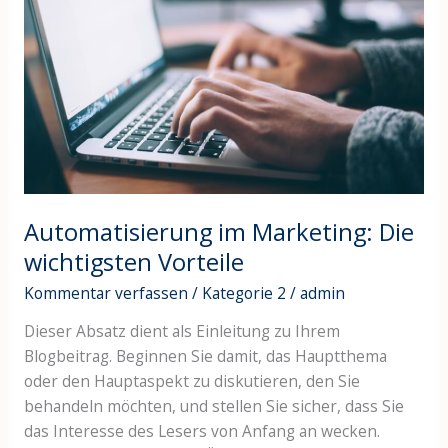
Die
wichtigsten
Vorteile
Automatisierung im Marketing: Die
wichtigsten Vorteile
Kommentar verfassen
/
Kategorie 2
/
admin
Dieser Absatz dient als Einleitung zu Ihrem
Blogbeitrag. Beginnen Sie damit, das Hauptthema
oder den Hauptaspekt zu diskutieren, den Sie
behandeln möchten, und stellen Sie sicher, dass Sie
das Interesse des Lesers von Anfang an wecken.